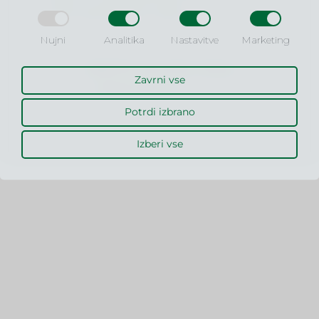
šoli za poslovne vede!
Nujni
Analitika
Nastavitve
Marketing
MLC © 2026
Izdelava spletnih strani: Kreativna tovarna
OBIŠČITE SPLETNO STRAN
Zavrni vse
WWW.VSPV.SI
Potrdi izbrano
Izberi vse