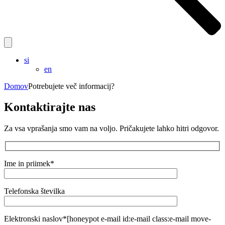
si
en
Domov
Potrebujete več informacij?
Kontaktirajte nas
Za vsa vprašanja smo vam na voljo. Pričakujete lahko hitri odgovor.
Ime in priimek*
Telefonska številka
Elektronski naslov*
[honeypot e-mail id:e-mail class:e-mail move-