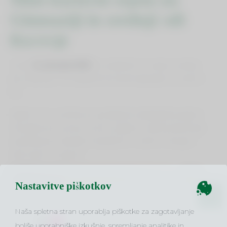
Gimnaziji in srednji šoli
Kočevje
Včeraj,
14. januarja 2019
smo obiskali Gimnazijo in srednjo
šolo v Kočevju in se udeležili Mini kariernega sejma na njihovi
šoli.
Dijakom 3. in 4. letnika smo predstavili visokošolski program
Management in pravo na MLC Ljubljana v obliki prezentacije
zainteresiranim bodočim študentom v učilnici in drugimi
aktivnostmi na stojnici.
Nastavitve piškotkov
✖
Naša spletna stran uporablja piškotke za zagotavljanje
boljše uporabniške izkušnje, spremljanje analitike in