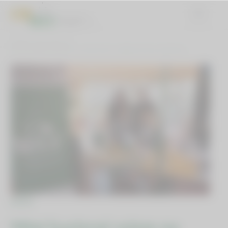
DOMOV
NOVICE
MINI KARIERNI SEJEM NA GIMNAZIJI IN SREDNJI ŠOLI KOČEVJE
NOVICE
Mini karierni sejem na