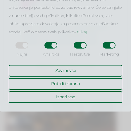
prikazovanje ponudb, ki so za vas relevantne. Če se strinjate
z namestitvijo vseh piškotkov, kliknite »Potrdi vse«, sicer
lahko upravljate dovoljenja za posamezne vrste piškotkov
MLC Fakulteta za management
spodaj. Več o nastavitvah piškotkov
tukaj
.
in pravo se je pripojila k B2
Visoki šoli za poslovne vede!
Nujni
Analitika
Nastavitve
Marketing
OBIŠČITE SPLETNO STRAN
Zavrni vse
WWW.VSPV.SI
Potrdi izbrano
Izberi vse