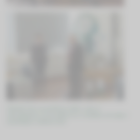
Naleteli smo na pozitiven odziv, zato se
zahvaljujemo za povabilo in se veselimo srečanja v
naslednjem šolskem letu!