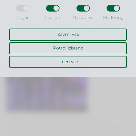
Malisa za osvojeni pokal.
šoli za poslovne vede!
Nujni
Analitika
Nastavitve
Marketing
OBIŠČITE SPLETNO STRAN
Zavrni vse
WWW.VSPV.SI
Potrdi izbrano
Izberi vse
Študentski svet MLC Ljubljana se vsem zahvaljuje za
sodelovanje, udeležbo ter zaupanje in dodaja – ne spreglejte