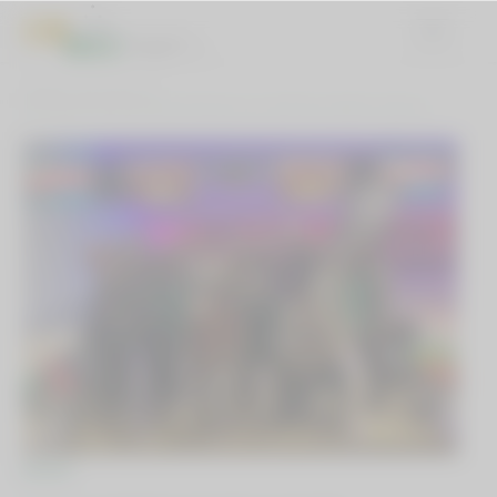
DOMOV
NOVICE
MLC BRUCOVANJE 2022/23: BOWLING S POŠTENO MERO ZABAVE
NOVICE