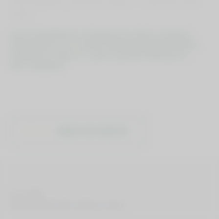
ostalih dogodkov na fakulteti, ki sledijo in na katere ste vsi lepo
vabljeni.
Novim študentkam in študentom še enkrat izrekamo
dobrodošlico in se veselimo bodočih skupnih projektov
in druženj. Veselite se z nami in pridno študirajte na
MLC Ljubljana!
NAZAJ NA NOVICE
MLC © 2026
Izdelava spletnih strani: Kreativna tovarna