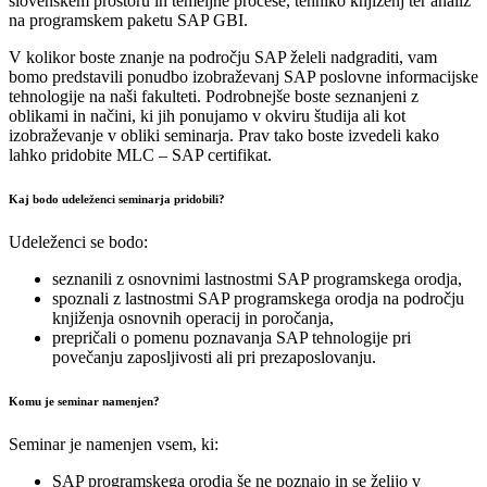
slovenskem prostoru in temeljne procese, tehniko knjiženj ter analiz
na programskem paketu SAP GBI.
V kolikor boste znanje na področju SAP želeli nadgraditi, vam
bomo predstavili ponudbo izobraževanj SAP poslovne informacijske
tehnologije na naši fakulteti. Podrobnejše boste seznanjeni z
oblikami in načini, ki jih ponujamo v okviru študija ali kot
izobraževanje v obliki seminarja. Prav tako boste izvedeli kako
lahko pridobite MLC – SAP certifikat.
Kaj bodo udeleženci seminarja pridobili?
Udeleženci se bodo:
seznanili z osnovnimi lastnostmi SAP programskega orodja,
spoznali z lastnostmi SAP programskega orodja na področju
knjiženja osnovnih operacij in poročanja,
prepričali o pomenu poznavanja SAP tehnologije pri
povečanju zaposljivosti ali pri prezaposlovanju.
Komu je seminar namenjen?
Seminar je namenjen vsem, ki:
SAP programskega orodja še ne poznajo in se želijo v