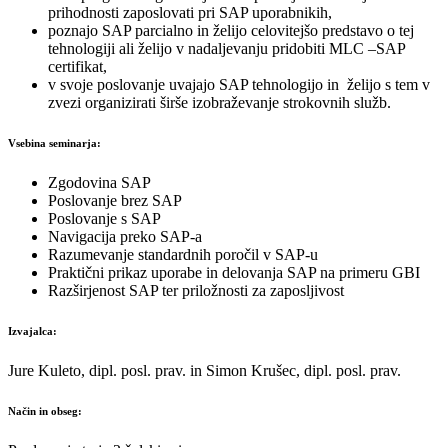
prihodnosti zaposlovati pri SAP uporabnikih,
poznajo SAP parcialno in želijo celovitejšo predstavo o tej
tehnologiji ali želijo v nadaljevanju pridobiti MLC –SAP
certifikat,
v svoje poslovanje uvajajo SAP tehnologijo in želijo s tem v
zvezi organizirati širše izobraževanje strokovnih služb.
Vsebina seminarja:
Zgodovina SAP
Poslovanje brez SAP
Poslovanje s SAP
Navigacija preko SAP-a
Razumevanje standardnih poročil v SAP-u
Praktični prikaz uporabe in delovanja SAP na primeru GBI
Razširjenost SAP ter priložnosti za zaposljivost
Izvajalca:
Jure Kuleto, dipl. posl. prav. in Simon Krušec, dipl. posl. prav.
Način in obseg: