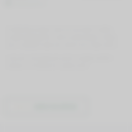
Polnejši dobre energije in optimizma se veselimo začetka
novega študijskega leta in vabimo ostale kolegice in kolege,
da se v naslednjem septembru zberemo še v večjem številu.
Hvala vsem, ki ste prispevali svoj čas in energijo za prijetno
druženje na Timbilding MLC Ljubljana 2022!
NAZAJ NA NOVICE