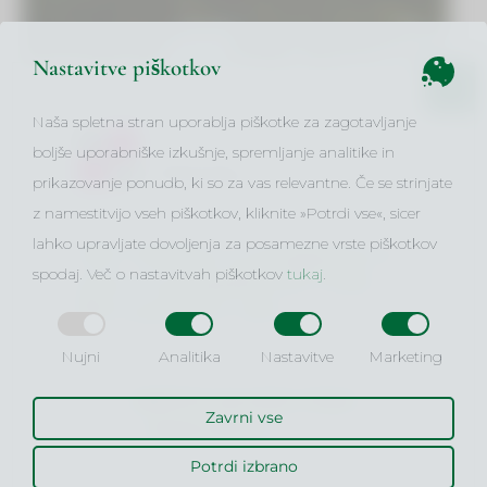
Nastavitve piškotkov
✖
Naša spletna stran uporablja piškotke za zagotavljanje
boljše uporabniške izkušnje, spremljanje analitike in
prikazovanje ponudb, ki so za vas relevantne. Če se strinjate
z namestitvijo vseh piškotkov, kliknite »Potrdi vse«, sicer
lahko upravljate dovoljenja za posamezne vrste piškotkov
MLC Fakulteta za management in
spodaj. Več o nastavitvah piškotkov
tukaj
.
pravo se je pripojila k B2 Visoki
šoli za poslovne vede!
Nujni
Analitika
Nastavitve
Marketing
OBIŠČITE SPLETNO STRAN
Zavrni vse
WWW.VSPV.SI
Potrdi izbrano