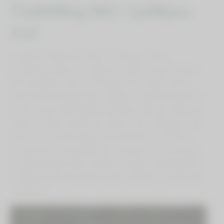
Timbilding MLC Ljubljana
2022
V soboto, 10. septembra 2022 smo skupaj z našimi
predavatelji, strokovnim osebjem, študenti tutorji in študenti
demonstratorji v okviru Timbildinga MLC Ljubljana 2022
skupaj odkrivali lepote Krasa. Najprej smo spoznali zgodovino
in zanimivosti čudovitega Štanjela skozi vodenje in pripovedi
odlične turistične vodnice, ga. Vlaste in nato nadaljevali z vrsto
zanimivih in poučnih delavnic pod strokovnim vodstvom
kolegice, doc. dr. Danijele Brečko. Po kosilu smo med vožnjo v
Goriška Brda spremljali in pošteno navijali za naše košarkaše
in zaključili dan skupnega druženja z ogledom in degustacijo
v Kleti Brda.