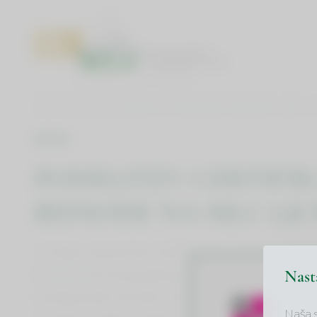
DOMOV
NOVICE
PODELITEV CERTIFIKATOV BISNODE NA MLC 
NOVICE
PODELITEV CERTIFI
BISNODE NA MLC LJ
V mesecu septembru 2020 bomo podelili certifi
Nast
BISNODE
že drugi generaciji naših študentov in
Ljubljana zelo ponosni. Podelitev certifikatov bo t
Naša 