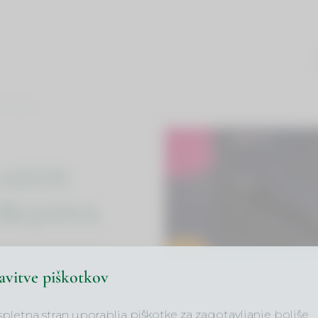
Išči...
LJUBLJANA
KATOV
UBLJANA
kate obeh modulov
avitve piškotkov
 na to smo na MLC
okrat potekala v
spletna stran uporablja piškotke za zagotavljanje boljše