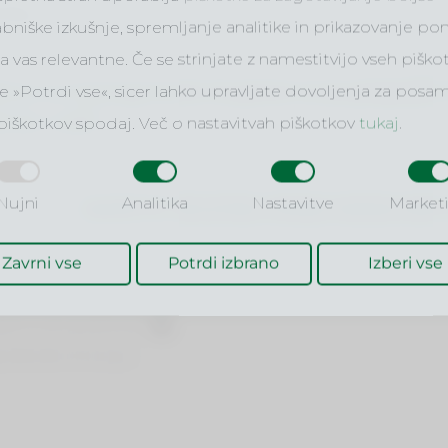
lnih ukrepov (COVID –
bniške izkušnje, spremljanje analitike in prikazovanje p
za vas relevantne. Če se strinjate z namestitvijo vseh piško
a izmed modulov
ta za management in pravo se je pripojila 
ite »Potrdi vse«, sicer lahko upravljate dovoljenja za pos
lovne vede!
OVNO RAST
kot izbirni
 piškotkov spodaj. Več o nastavitvah piškotkov
tukaj
.
a podlagi njihovega
n študijskih primerov
Nujni
Analitika
Nastavitve
Market
OBIŠČITE SPLETNO STRAN WWW.VSPV.
znanja, bomo podelili
Zavrni vse
Potrdi izbrano
Izberi vse
20 z začetkom ob 18.30
gost tudi spoštovani
g.
ovzhodno Evropo.