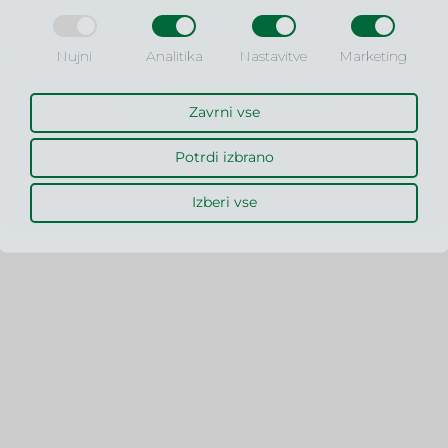
šoli za poslovne vede!
Nujni
Analitika
Nastavitve
Marketing
OBIŠČITE SPLETNO STRAN
Zavrni vse
WWW.VSPV.SI
Potrdi izbrano
MLC © 2026
Izdelava spletnih strani: Kreativna tovarna
Izberi vse