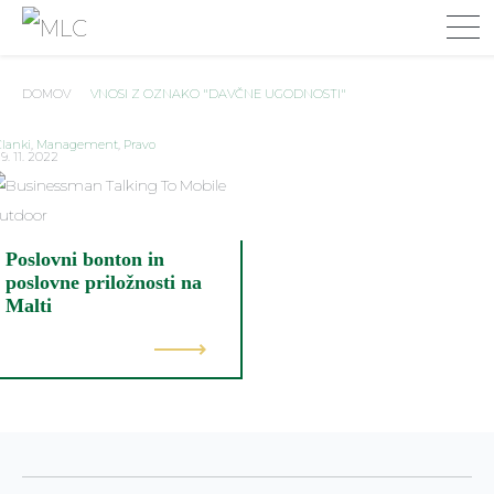
DOMOV
VNOSI Z OZNAKO "DAVČNE UGODNOSTI"
lanki
,
Management
,
Pravo
9. 11. 2022
Poslovni bonton in
poslovne priložnosti na
Malti