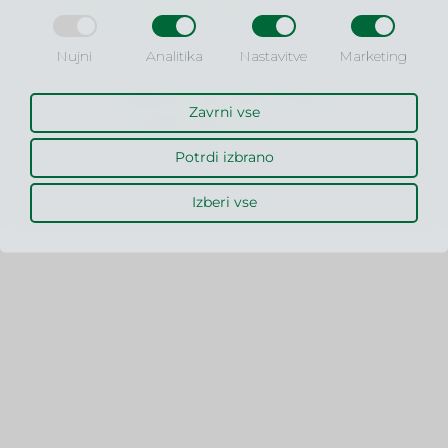
šoli za poslovne vede!
Nujni
Analitika
Nastavitve
Marketing
OBIŠČITE SPLETNO STRAN
MLC © 2026
Zavrni vse
WWW.VSPV.SI
Izdelava spletnih strani: Kreativna tovarna
Potrdi izbrano
Izberi vse