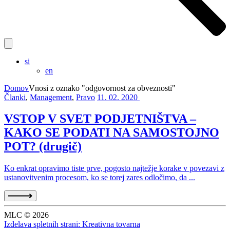
si
en
Domov
Vnosi z oznako "odgovornost za obveznosti"
Članki
,
Management
,
Pravo
11. 02. 2020
VSTOP V SVET PODJETNIŠTVA –
KAKO SE PODATI NA SAMOSTOJNO
POT? (drugič)
Ko enkrat opravimo tiste prve, pogosto najtežje korake v povezavi z
ustanovitvenim procesom, ko se torej zares odločimo, da ...
MLC © 2026
Izdelava spletnih strani: Kreativna tovarna