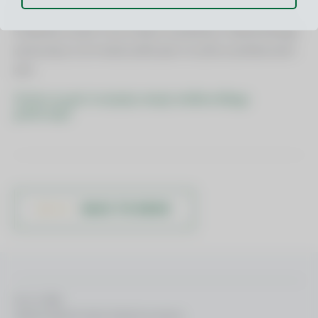
predavatelj in na MLC Ljubljana smo prepričani, da bodo
študentje osvojili nova znanja na področju mednarodnega
poslovanja, ki jim bodo prišla prav na njihovi profesionalni
poti.
Srečno na poti osvajanja znanja mednarodnega
poslovanja!
BACK TO NEWS
MLC © 2026
Izdelava spletnih strani: Kreativna tovarna