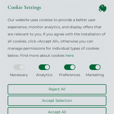
Izbirni predmet Mednarodno
Cookie Settings
poslovanje prvič na MLC
Our website uses cookies to provide a better user
Ljubljana
experience, monitor analytics, and display offers that
are relevant to you. If you agree with the installation of
V letošnjem študijskem letu smo magistrski program
all cookies, click »Accept All«, otherwise you can
Management in poslovno pravo
dodatno obogatili z novim
manage permissions for individual types of cookies
izbirnim predmetom
Mednarodno poslovanje
, ki se prične
below. Find more about cookies
here
.
že kmalu, natančneje 30. novembra 2020. Pod strokovno
taktirko predavatelja in nosilca predmeta,
izr. prof. dr.
Draga Dubrovskega
, bodo naši kolegi študentje spoznali
Necessary
Analytics
Preferences
Marketing
sodobne značilnosti mednarodnega okolja, razsežnosti
internacionalizacije in globalizacije, različne dejavnike
Reject All
mednarodne konkurenčnosti, kriterije za pravilno izbiro
Accept Selection
tujih trgov in še veliko drugih vsebinsko povezanih pojmov.
Tematika je zanimiva in aktualna, prav tako je odličen
Accept All