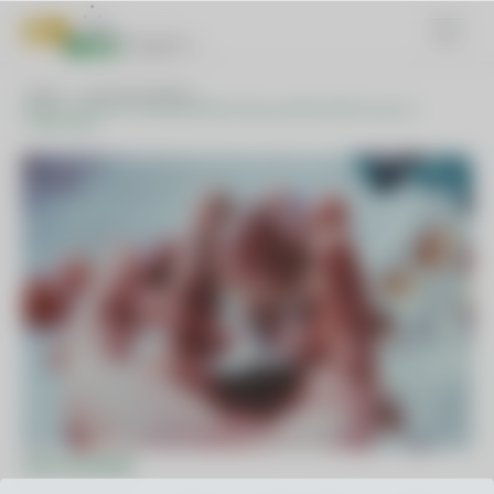
HOME
UNCATEGORIZED
IZBIRNI PREDMET MEDNARODNO POSLOVANJE PRVIČ NA MLC
LJUBLJANA
UNCATEGORIZED