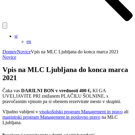
si
en
Domov
Novice
Vpis na MLC Ljubljana do konca marca 2021
Novice
Vpis na MLC Ljubljana do konca marca
2021
Čaka vas
DARILNI BON v vrednosti 400 €,
KI GA
UVELJAVITE PRI znižanem PLAČILU ŠOLNINE, s
pravočasnim vpisom pa si obenem rezervirate mesto v skupini.
Vljudno vabljeni v
visokošolski program Management in pravo
ali
magistrski program Management in poslovno pravo
na MLC
Ljubljana.
Pravočasno si zagotovite mesto v skupini, saj vpisi že potekajo!