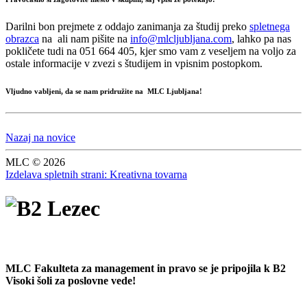
Darilni bon prejmete z oddajo zanimanja za študij preko
spletnega
obrazca
na ali nam pišite na
info@mlcljubljana.com
, lahko pa nas
pokličete tudi na 051 664 405, kjer smo vam z veseljem na voljo za
ostale informacije v zvezi s študijem in vpisnim postopkom.
Vljudno vabljeni, da se nam pridružite na MLC Ljubljana!
Nazaj na novice
MLC © 2026
Izdelava spletnih strani: Kreativna tovarna
MLC Fakulteta za management in pravo se je pripojila k B2
Visoki šoli za poslovne vede!