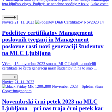
igra ključno vlogo. Podjetja se nenehno soočajo z izzivi, kako ostati
...
Novice
21. 11. 2023
Podelitev certifikatov Management
poslovnih tveganj in Management
poslovne rasti novi generaciji študentov
na MLC Ljubljana
Včeraj, 15. novembra 2023 smo na MLC Ljubljana podelili
certifikate že četrti generaciji naših študentov in na to smo ...
Novice
21. 11. 2023
Novembrski črni petek 2023 na MLC
Ljubljana – pri nas traja črni petek kar