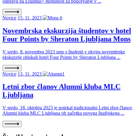
odpravil na Erasmus+ mobilnost za poučevanje v ...
Novice
15. 11. 2023
Novembrska ekskurzija študentov v hotel
Four Points by Sheraton Ljubljana Mons
V sredo, 8. novembra 2023 smo s študenti v okviru novembrske
ekskurzije obiskali hotel Four Points by Sheraton Ljubljana ...
Novice
13. 11. 2023
Letni zbor članov Alumni kluba MLC
Ljubljana
V sredo, 18. oktobra 2023 je potekal tradicionalni Letni zbor članov
Alumni kluba MLC Ljubljana ob začetku novega študijskega ...