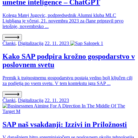
umetne inteligence – ChatGPT
Kolega Matej Jugovic, podpredsednik Alumni kluba MLC
Ljubljana je včeraj, 21. novembra 2023 za člane pripravil prvo
letošnje, novembrsko ...
Članki
,
Digitalizacija
22. 11. 2023
Kako SAP podpira krožno gospodarstvo v
poslovnem svetu
Premik k trajnostnemu gospodarstvu postaja vedno bolj ključen cilj
za podjetja po vsem svetu. V tem kontekstu igra SAP ...
Članki
,
Digitalizacija
22. 11. 2023
SAP naš vsakdanji: Izzivi in Priložnosti
V današnjem hitro spreminjajočem se poslovnem okolju tehnologija