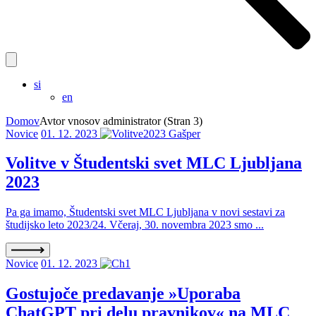
si
en
Domov
Avtor vnosov administrator
(Stran 3)
Novice
01. 12. 2023
Volitve v Študentski svet MLC Ljubljana
2023
Pa ga imamo, Študentski svet MLC Ljubljana v novi sestavi za
študijsko leto 2023/24. Včeraj, 30. novembra 2023 smo ...
Novice
01. 12. 2023
Gostujoče predavanje »Uporaba
ChatGPT pri delu pravnikov« na MLC