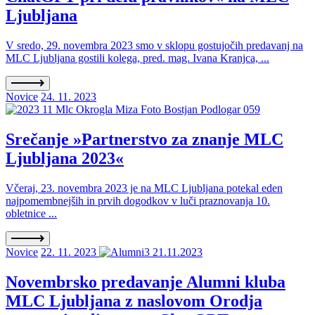
Ljubljana
V sredo, 29. novembra 2023 smo v sklopu gostujočih predavanj na
MLC Ljubljana gostili kolega, pred. mag. Ivana Kranjca, ...
Novice
24. 11. 2023
Srečanje »Partnerstvo za znanje MLC
Ljubljana 2023«
Včeraj, 23. novembra 2023 je na MLC Ljubljana potekal eden
najpomembnejših in prvih dogodkov v luči praznovanja 10.
obletnice ...
Novice
22. 11. 2023
Novembrsko predavanje Alumni kluba
MLC Ljubljana z naslovom Orodja