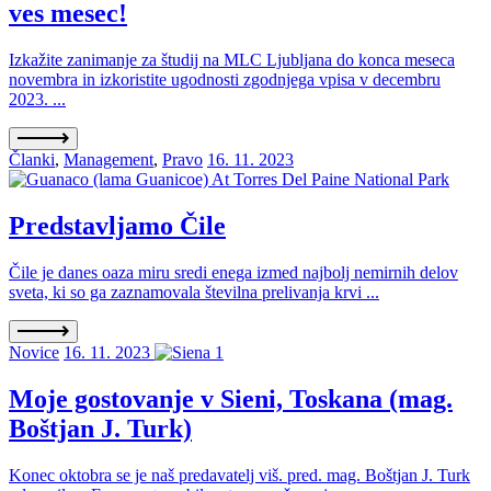
ves mesec!
Izkažite zanimanje za študij na MLC Ljubljana do konca meseca
novembra in izkoristite ugodnosti zgodnjega vpisa v decembru
2023. ...
Članki
,
Management
,
Pravo
16. 11. 2023
Predstavljamo Čile
Čile je danes oaza miru sredi enega izmed najbolj nemirnih delov
sveta, ki so ga zaznamovala številna prelivanja krvi ...
Novice
16. 11. 2023
Moje gostovanje v Sieni, Toskana (mag.
Boštjan J. Turk)
Konec oktobra se je naš predavatelj viš. pred. mag. Boštjan J. Turk